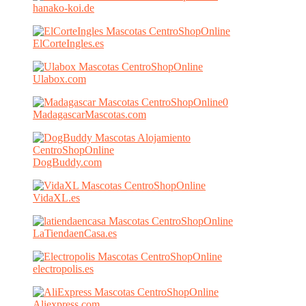
hanako-koi.de
ElCorteIngles.es
Ulabox.com
MadagascarMascotas.com
DogBuddy.com
VidaXL.es
LaTiendaenCasa.es
electropolis.es
Aliexpress.com