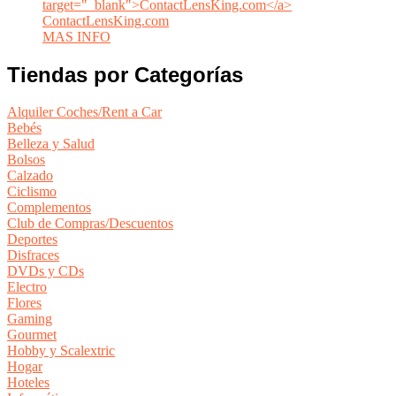
ContactLensKing.com
MAS INFO
Tiendas por Categorías
Alquiler Coches/Rent a Car
Bebés
Belleza y Salud
Bolsos
Calzado
Ciclismo
Complementos
Club de Compras/Descuentos
Deportes
Disfraces
DVDs y CDs
Electro
Flores
Gaming
Gourmet
Hobby y Scalextric
Hogar
Hoteles